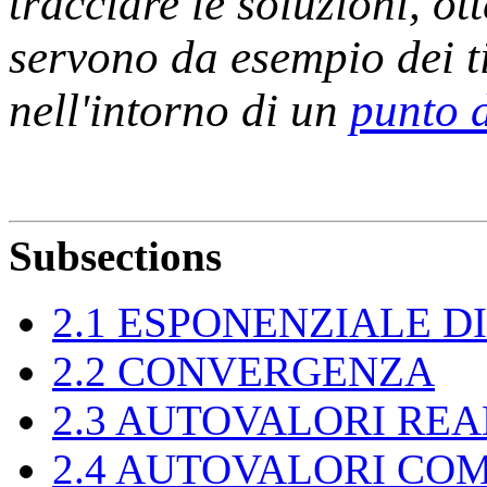
tracciare le soluzioni, o
servono da esempio dei 
nell'intorno di un
punto d
Subsections
2
.
1
ESPONENZIALE DI
2
.
2
CONVERGENZA
2
.
3
AUTOVALORI REA
2
.
4
AUTOVALORI COM